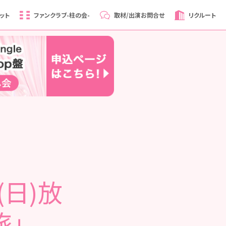
ット
ファンクラブ
-柱の会-
取材/出演
お問合せ
リクルート
(日)放
旅」