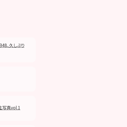
B48、久しぶり
写真vol.1