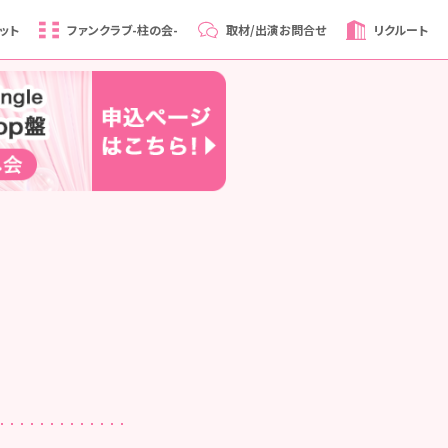
ット
ファンクラブ
-柱の会-
取材/出演
お問合せ
リクルート