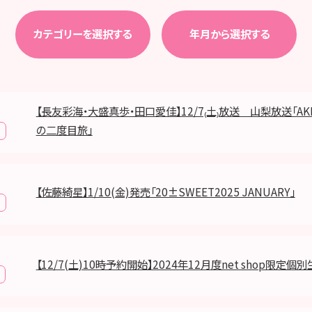
カテゴリーを選択する
年月から選択する
【長友彩海・大盛真歩・田口愛佳】12/7₍土₎放送 山梨放送「AK
の二度目旅」
【佐藤綺星】1/10(金)発売「20±SWEET2025 JANUARY」
【12/7(土)10時予約開始】2024年12月度net shop限定個別生