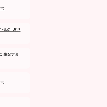
いて
タイトルのお知ら
だ」生配信決
いて