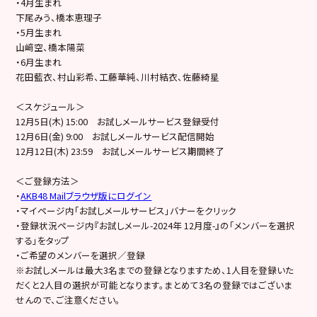
・4月生まれ
下尾みう、橋本恵理子
・5月生まれ
山﨑空、橋本陽菜
・6月生まれ
花田藍衣、村山彩希、工藤華純、川村結衣、佐藤綺星
＜スケジュール＞
12月5日(木) 15:00 お試しメールサービス登録受付
12月6日(金) 9:00 お試しメールサービス配信開始
12月12日(木) 23:59 お試しメールサービス期間終了
＜ご登録方法＞
・
AKB48 Mailブラウザ版にログイン
・マイページ内「お試しメールサービス」バナーをクリック
・登録状況ページ内『お試しメール-2024年 12月度-』の「メンバーを選択
する」をタップ
・ご希望のメンバーを選択／登録
※お試しメールは最大3名までの登録となりますため、1人目を登録いた
だくと2人目の選択が可能となります。まとめて3名の登録ではございま
せんので、ご注意ください。