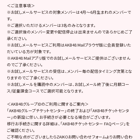
＜ご注意事項＞
※お試しメールサービスの対象メンバーは4月〜6月生まれのメンバーで
す。
※ご選択いただけるメンバーは3名のみとなります。
※ご選択後のメンバー変更や配信停止は出来ませんのであらかじめご了
承ください。
※お試しメールサービスご利用はAKB48 Mailブラウザ版に会員登録いた
だいている方が対象です。
※AKB48 Mailアプリ版でのお試しメールサービスご提供はございません
のでご了承ください。
※お試しメールサービスの受信は、メンバー毎の配信タイミング次第とな
りますのでご了承ください。
※お試しメールを購読中のメンバーは、お試しメール終了後に月額コー
ス/従量課金コースでご選択可能となります。
＜AKB48グループIDのご利用に関するご案内＞
「AKB48グループチケットセンター」の終了および「AKB48チケットセンタ
ー」の新設に伴い、お手続きが必要となる場合がございます。
移行お手続きに関する詳細は、「AKB48チケットセンター FAQページ」を
ご確認ください。
ご不明な点がございましたらZAIKOお問い合わせフォームよりお問い合わ