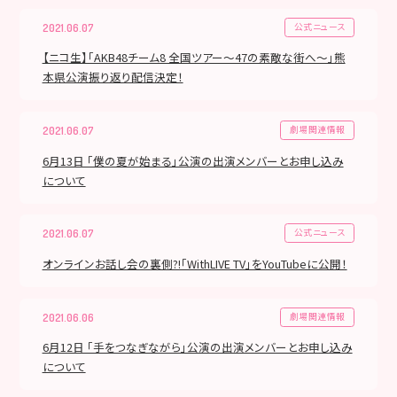
公式ニュース
2021.06.07
【ニコ生】「AKB48チーム8 全国ツアー～47の素敵な街へ～」熊
本県公演振り返り配信決定！
劇場関連情報
2021.06.07
6月13日 「僕の夏が始まる」公演の出演メンバーとお申し込み
について
公式ニュース
2021.06.07
オンラインお話し会の裏側?!「WithLIVE TV」をYouTubeに公開！
劇場関連情報
2021.06.06
6月12日 「手をつなぎながら」公演の出演メンバーとお申し込み
について