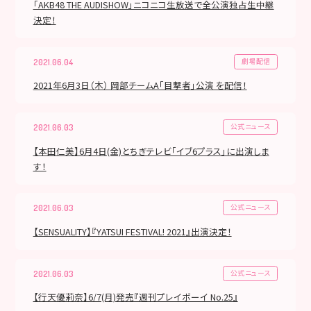
「AKB48 THE AUDISHOW」ニコニコ生放送で全公演独占生中継
決定！
劇場配信
2021.06.04
2021年6月3日（木） 岡部チームA「目撃者」公演 を配信！
公式ニュース
2021.06.03
【本田仁美】6月4日(金)とちぎテレビ「イブ6プラス」に出演しま
す！
公式ニュース
2021.06.03
【SENSUALITY】『YATSUI FESTIVAL! 2021』出演決定！
公式ニュース
2021.06.03
【行天優莉奈】6/7(月)発売『週刊プレイボーイ No.25』