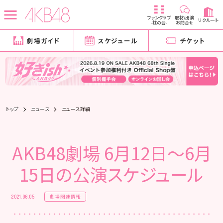
ファンクラブ
取材/出演
リクルート
-柱の会-
お問合せ
劇場ガイド
スケジュール
チケット
トップ
ニュース
ニュース詳細
AKB48劇場 6月12日～6月
15日の公演スケジュール
劇場関連情報
2021.06.05