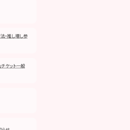
方法・推し増し参
E」チケット一般
知らせ