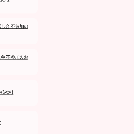
話し会 不参加の
し会 不参加のお
催決定！
て