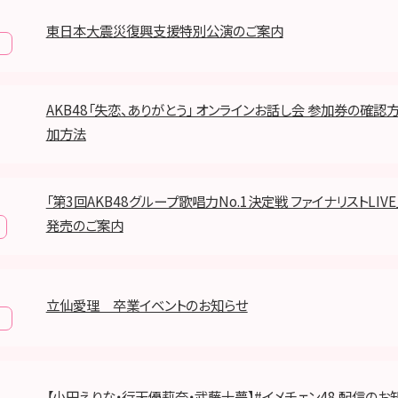
東日本大震災復興支援特別公演のご案内
報
AKB48「失恋、ありがとう」 オンラインお話し会 参加券の確認
加方法
「第3回AKB48グループ歌唱力No.1決定戦 ファイナリストLIV
発売のご案内
立仙愛理 卒業イベントのお知らせ
報
【小田えりな・行天優莉奈・武藤十夢】#イメチェン48 配信のお