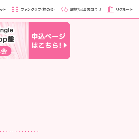
ット
ファンクラブ
-柱の会-
取材/出演
お問合せ
リクルート