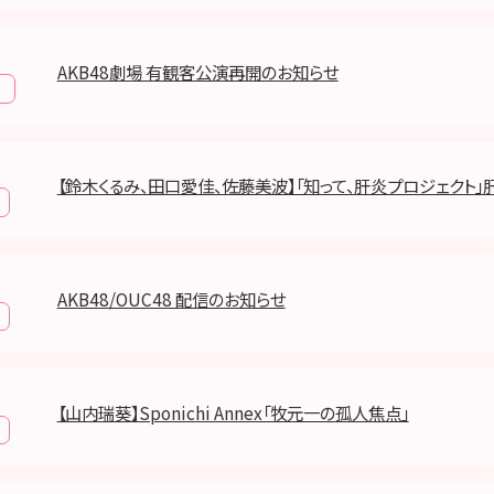
AKB48劇場 有観客公演再開のお知らせ
報
【鈴木くるみ、田口愛佳、佐藤美波】「知って、肝炎プロジェクト
AKB48/OUC48 配信のお知らせ
【山内瑞葵】Sponichi Annex「牧元一の孤人焦点」