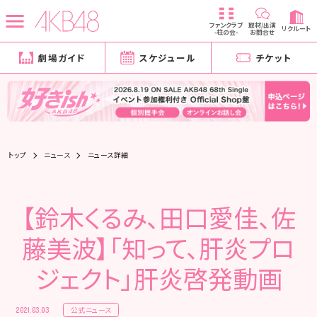
ファンクラブ
取材/出演
リクルート
-柱の会-
お問合せ
劇場ガイド
スケジュール
チケット
トップ
ニュース
ニュース詳細
【鈴木くるみ、田口愛佳、佐
藤美波】「知って、肝炎プロ
ジェクト」肝炎啓発動画
公式ニュース
2021.03.03