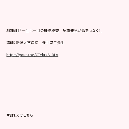
3時間目「一生に一回の肝炎検査 早期発見が命をつなぐ！」
講師：新潟大学病院 寺井崇二先生
https://youtu.be/CTekrzS_DLA
▼詳しくはこちら