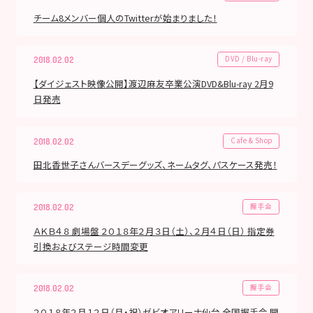
チーム8メンバー個人のTwitterが始まりました！
DVD / Blu-ray
2018.02.02
【ダイジェスト映像公開】渡辺麻友卒業公演DVD&Blu-ray 2月9
日発売
Cafe & Shop
2018.02.02
田北香世子さんバースデーグッズ、ネームタグ、パスケース発売！
握手会
2018.02.02
ＡＫＢ４８ 劇場盤 ２０１８年２月３日（土）、２月４日（日） 指定券
引換およびステージ時間変更
握手会
2018.02.02
２０１８年２月１２日（月・祝）ゼビオアリーナ仙台 全国握手会 開