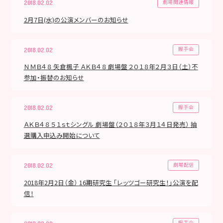
劇場関連情報
2018.02.02
2月7日(水)の公演メンバーのお知らせ
握手会
2018.02.02
ＮＭＢ４８ 矢倉楓子 ＡＫＢ４８ 劇場盤 ２０１８年２月３日（土）不
参加・振替のお知らせ
握手会
2018.02.02
ＡＫＢ４８ ５１ｓｔシングル 劇場盤（２０１８年３月１４日発売） 抽
選購入申込み開始について
劇場配信
2018.02.02
2018年2月2日（金） 16期研究生 「レッツゴー研究生！」公演を配
信！
握手会