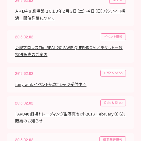
2018.02.02
ＡＫＢ４８ 劇場盤 ２０１８年２月３日（土）・４日（日）パシフィコ横
浜 開催詳細について
イベント情報
2018.02.02
豆腐プロレスThe REAL 2018 WIP QUEENDOM ／チケット一般
特別販売のご案内
Cafe & Shop
2018.02.02
fairy w!nk イベント記念Tシャツ受付中♡
Cafe & Shop
2018.02.02
「AKB48 劇場トレーディング生写真セット2018. February ① ②」
販売のお知らせ
劇場関連情報
2018.02.02