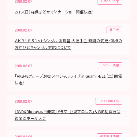
Cafe & Shop
2018.02.07
2/18（日）森保まどか ディナーショー開催決定！
握手会
2018.02.07
ＡＫＢ４８ ５１ｓｔシングル 劇場盤 大握手会 時間の変更・誤植の
お詫びとキャンセル対応について
イベント情報
2018.02.07
「AKB48グループ選抜 スペシャルライブ in Guam」4/21（土）開催
決定！
DVD / Blu-ray
2018.02.07
【DVD&Blu-ray本日発売】ドラマ「豆腐プロレス」＆WIP初興行＠
後楽園ホール大会
劇場関連情報
2018.02.06