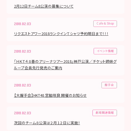
2月12日チーム8公演の募集について
Cafe & Shop
2018.02.03
リクエストアワー2018ランクインＴシャツ予約明日まで！！！
イベント情報
2018.02.03
「ＨＫＴ４８春のアリーナツアー2018」神戸公演／チケット姉妹グ
ループ会員先行発売のご案内
握手会
2018.02.03
【大握手会】HKT48 宮脇咲良 開催のお知らせ
劇場関連情報
2018.02.03
次回のチーム８公演は２月１２日に実施！