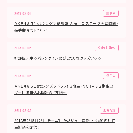
握手会
2018.02.06
ＡＫＢ４８ ５１ｓｔシングル 劇場盤 大握手会 ステージ開始時間・
握手会時間について
Cafe & Shop
2018.02.06
好評販売中♡バレンタインにぴったりなグッズ♡♡♡
握手会
2018.02.06
ＡＫＢ４８ ５１ｓｔシングル ドラフト３期生・ＮＧＴ４８ ２期生ユー
ザー抽選申込み開始のお知らせ
劇場配信
2018.02.05
2018年2月5日（月） チームB 「ただいま 恋愛中」公演 西川怜
生誕祭を配信！