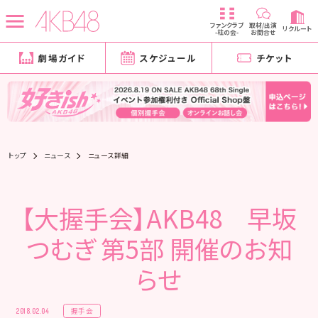
ファンクラブ
取材/出演
リクルート
-柱の会-
お問合せ
劇場ガイド
スケジュール
チケット
トップ
ニュース
ニュース詳細
【大握手会】AKB48 早坂
つむぎ 第5部 開催のお知
らせ
握手会
2018.02.04