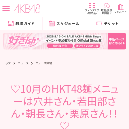
ファンクラブ
取材/出演
リクルート
-柱の会-
お問合せ
劇場ガイド
スケジュール
チケット
トップ
ニュース
ニュース詳細
♡10月のHKT48麺メニュ
ーは穴井さん・若田部さ
ん・朝長さん・栗原さん！！
♡