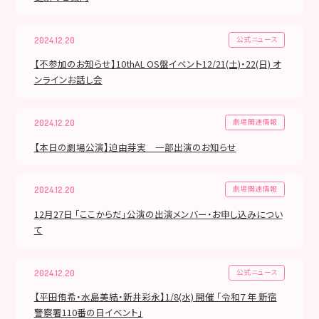
公式ニュース
2024.12.20
【不参加のお知らせ】10thAL OS盤イベント12/21(土)・22(日) オ
ンラインお話し会
劇場関連情報
2024.12.20
【本日の劇場公演】迫由芽実 一部出演のお知らせ
劇場関連情報
2024.12.20
12月27日 「ここからだ」公演の出演メンバー・お申し込みについ
て
公式ニュース
2024.12.20
【平田侑希・水島美結・新井彩永】1/8(水) 開催 「令和７年 新宿
警察署110番の日イベント」