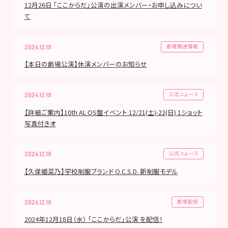
12月26日 「ここからだ」公演の出演メンバー・お申し込みについ
て
劇場関連情報
2024.12.19
【本日の劇場公演】休演メンバーのお知らせ
公式ニュース
2024.12.19
【詳細ご案内】10th AL OS盤イベント 12/21(土)-22(日) 1ショット
写真付きオ
公式ニュース
2024.12.19
【久保姫菜乃】学校制服ブランド O.C.S.D. 新制服モデル
劇場配信
2024.12.19
2024年12月18日（水） 「ここからだ」公演 を配信！