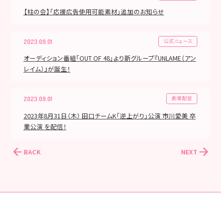
【柱の会】「応援広告使用可能素材」追加のお知らせ
公式ニュース
2023.09.01
オーディション番組「OUT OF 48」より新グループ『UNLAME（アン
レイム）』が誕生！
劇場配信
2023.09.01
2023年8月31日（木） 田口チームK「逆上がり」公演 市川愛美 卒
業公演 を配信！
BACK
NEXT