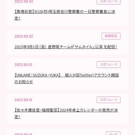
公式ニュース
2023.09.02
【髙橋彩音】9/18(月)埼玉県吉川警察署の一日警察署長に決
定！
劇場配信
2023.09.02
2023年9月1日（金） 倉野尾チーム4「サムネイル」公演 を配信！
公式ニュース
2023.09.01
【UNLAME：SUZUKA・YUKA】 個人X(旧Twitter)アカウント開設
のお知らせ
公式ニュース
2023.09.01
【佐々木優佳里・福岡聖菜】2024年卓上カレンダーの発売が決
定！
グッズ
2023.09.01