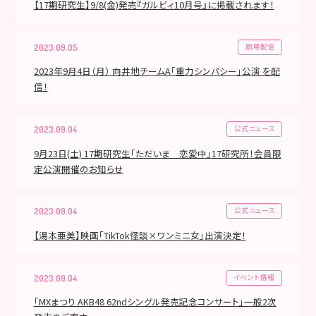
【17期研究生】9/8(金)発売『ガルビィ10月号』に掲載されます！
劇場配信
2023.09.05
2023年9月4日（月） 向井地チームA「重力シンパシー」公演 を配
信！
公式ニュース
2023.09.04
9月23日(土) 17期研究生「ただいま 恋愛中」17研究所！会員限
定公演開催のお知らせ
公式ニュース
2023.09.04
【湯本亜美】映画「TikTok怪談×ワンミニ女」出演決定！
イベント情報
2023.09.04
「MXまつり AKB48 62ndシングル発売記念コンサート」一般2次