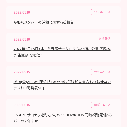
公式ニュース
2022.09.16
AKB48メンバーの活動に関するご報告
劇場配信
2022.09.16
2022年9月15日（木） 倉野尾チーム4「サムネイル」公演 下尾み
う 生誕祭 を配信！
公式ニュース
2022.09.15
9/16(金)21:30〜配信！「10/7〜9は武道館に集合！VR 映像コン
テスト中間発表SP」
公式ニュース
2022.09.15
「AKB48 サヨナラ毛利さん」#24 SHOWROOM同時視聴配信メン
バーのお知らせ