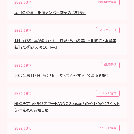
劇場関連情報
2022.09.14
本日の公演 出演メンバー変更のお知らせ
公式ニュース
2022.09.14
【村山彩希・黒須遥香・太田有紀・畠山希美・平田侑希・水島美
結】9/14『EX大衆 10月号』
劇場配信
2022.09.14
2022年9月13日（火） 「何回だって恋をする」公演 を配信！
イベント情報
2022.09.13
開催決定「AKB48天下一HADO会Season2」DAY1・DAY2チケット
先行発売のお知らせ
イベント情報
2022.09.13