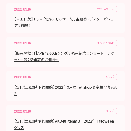
公式ニュース
2022.09.16
【本田仁美】ドラマ「北欧こじらせ日記」主題歌・ポスタービジュ
アル解禁！
イベント情報
2022.09.16
【販売開始！！】AKB48 60thシングル発売記念コンサート チケ
ット一般2次発売のお知らせ
グッズ
2022.09.16
【9/17(土)10時予約開始】2022年9月度net shop限定生写真vol.
２
グッズ
2022.09.16
【9/17(土)10時予約開始】AKB48・team８ 2022年Halloween
グッズ