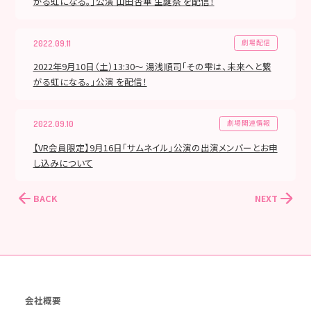
がる虹になる。」公演 山田杏華 生誕祭 を配信！
劇場配信
2022.09.11
2022年9月10日（土）13:30～ 湯浅順司「その雫は、未来へと繋
がる虹になる。」公演 を配信！
劇場関連情報
2022.09.10
【VR会員限定】9月16日「サムネイル」公演の出演メンバーとお申
し込みについて
BACK
NEXT
会社概要