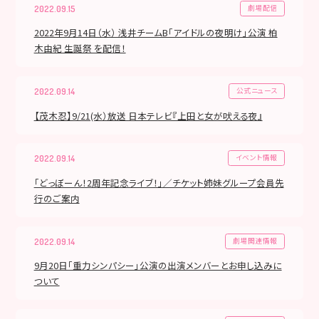
劇場配信
2022.09.15
2022年9月14日（水） 浅井チームB「アイドルの夜明け」公演 柏
木由紀 生誕祭 を配信！
公式ニュース
2022.09.14
【茂木忍】9/21(水）放送 日本テレビ『上田と女が吠える夜』
イベント情報
2022.09.14
「どっぼーん！2周年記念ライブ！」／チケット姉妹グループ会員先
行のご案内
劇場関連情報
2022.09.14
9月20日「重力シンパシー」公演の出演メンバーとお申し込みに
ついて