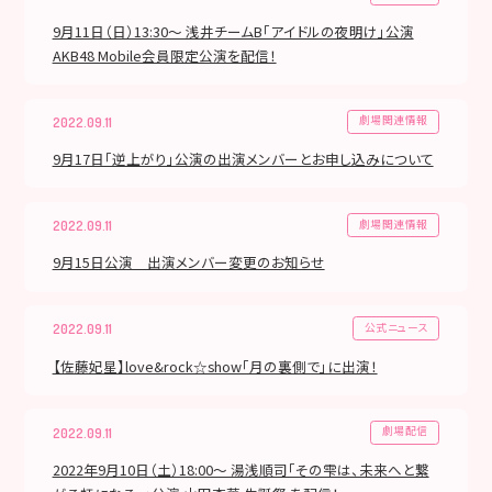
9月11日（日）13:30～ 浅井チームB「アイドルの夜明け」公演
AKB48 Mobile会員限定公演を配信！
劇場関連情報
2022.09.11
9月17日「逆上がり」公演の出演メンバーとお申し込みについて
劇場関連情報
2022.09.11
9月15日公演 出演メンバー変更のお知らせ
公式ニュース
2022.09.11
【佐藤妃星】love&rock☆show「月の裏側で」に出演！
劇場配信
2022.09.11
2022年9月10日（土）18:00～ 湯浅順司「その雫は、未来へと繋