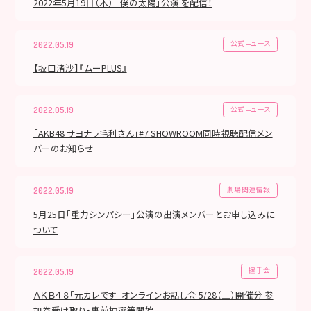
2022年5月19日（木） 「僕の太陽」公演 を配信！
公式ニュース
2022.05.19
【坂口渚沙】『ムーPLUS』
公式ニュース
2022.05.19
「AKB48 サヨナラ毛利さん」#7 SHOWROOM同時視聴配信メン
バーのお知らせ
劇場関連情報
2022.05.19
5月25日「重力シンパシー」公演の出演メンバーとお申し込みに
ついて
握手会
2022.05.19
ＡＫＢ４８「元カレです」オンラインお話し会 5/28（土）開催分 参
加券受け取り・事前抽選等開始