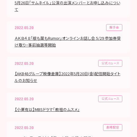
5月26日「サムネイル」公演の出演メンバーとお申し込みについ
て
握手会
2022.05.20
ＡＫＢ４８「根も葉もRumor」オンラインお話し会 5/29 参加券受
け取り・事前抽選等開始
公式ニュース
2022.05.20
【AKB48グループ映像倉庫】2022年5月20日(金)配信開始タイト
ルのお知らせ
公式ニュース
2022.05.20
【小栗有以】MBSドラマ「教祖のムスメ」
劇場配信
2022.05.20