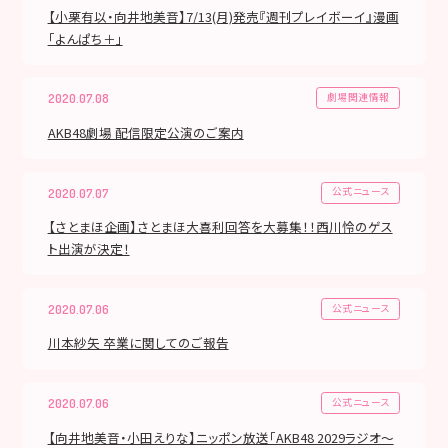
【小栗有以・向井地美音】7/13(月)発売『週刊プレイボーイ』漫画
「よんぱち＋」
劇場関連情報
2020.07.08
AKB48劇場 配信限定公演のご案内
公式ニュース
2020.07.07
【さとまほ企画】さとまほ大喜利回答を大募集！！西川怜のゲス
ト出演が決定！
公式ニュース
2020.07.06
川本紗矢 卒業に関してのご報告
公式ニュース
2020.07.06
【向井地美音・小田えりな】ニッポン放送「AKB48 2029ラジオ～