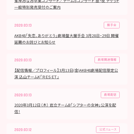
峯岸みなみ卒業コンサート／チーム８コンサート 昼・夜 チケット
一般特別発売受付のご案内
握手会
2020.03.13
AKB48「失恋、ありがとう」劇場盤大握手会 3月28日・29日 開催
延期のお詫びとお知らせ
劇場関連情報
2020.03.13
【配信情報／プロフィール】3月13日(金)AKB48劇場配信限定公
演 込山チームK「ＲＥＳＥＴ」
劇場配信
2020.03.13
2020年3月12日（木） 岩立チームB「シアターの女神」公演を配
信！
公式ニュース
2020.03.12