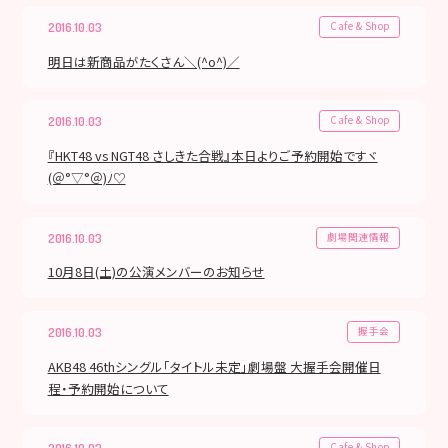
Cafe & Shop
2016.10.03
明日は新商品がたくさん＼(^o^)／
Cafe & Shop
2016.10.03
『HKT48 vs NGT48 さしきた合戦』本日よりご予約開始ですヾ
(＠°▽°＠)ﾉ♡
劇場関連情報
2016.10.03
10月8日(土)の公演メンバーのお知らせ
握手会
2016.10.03
AKB48 46thシングル「タイトル未定」劇場盤 大握手会開催日
程・予約開始について
Cafe & Shop