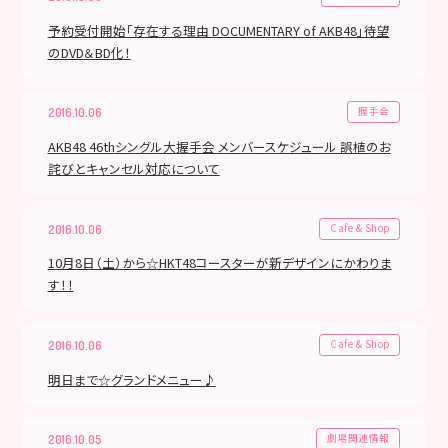
予約受付開始「存在する理由 DOCUMENTARY of AKB48」待望
のDVD＆BD化！
握手会
2016.10.06
AKB48 46thシングル大握手会 メンバースケジュール 誤植のお
詫びとキャンセル対応について
Cafe & Shop
2016.10.06
10月8日（土）から☆HKT48コースターが新デザインにかわりま
す！！
Cafe & Shop
2016.10.06
明日まで☆グランドメニュー♪
劇場関連情報
2016.10.05