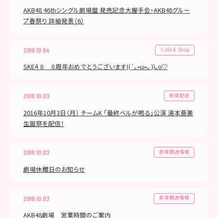
AKB48 46thシングル劇場盤 発売記念大握手会・AKB48グルー
プ春祭り 詳細発表（6）
Cafe & Shop
2016.10.04
SKE４８ ８周年おめでとうございます((´｡•ω•｡ ))｡ο♡
劇場配信
2016.10.03
2016年10月3日（月） チームK 「最終ベルが鳴る」公演 湯本亜美
生誕祭を配信！
劇場関連情報
2016.10.03
劇場休館日のお知らせ
劇場関連情報
2016.10.03
AKB48劇場 営業時間のご案内