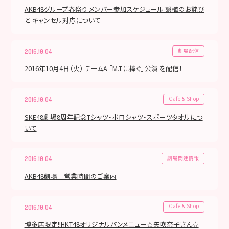
AKB48グループ春祭り メンバー参加スケジュール 誤植のお詫び
と キャンセル対応について
劇場配信
2016.10.04
2016年10月4日（火） チームA 「M.T.に捧ぐ」公演 を配信！
Cafe & Shop
2016.10.04
SKE48劇場8周年記念Tシャツ・ポロシャツ・スポーツタオルにつ
いて
劇場関連情報
2016.10.04
AKB48劇場 営業時間のご案内
Cafe & Shop
2016.10.04
博多店限定!!HKT48オリジナルパンメニュー☆矢吹奈子さん☆