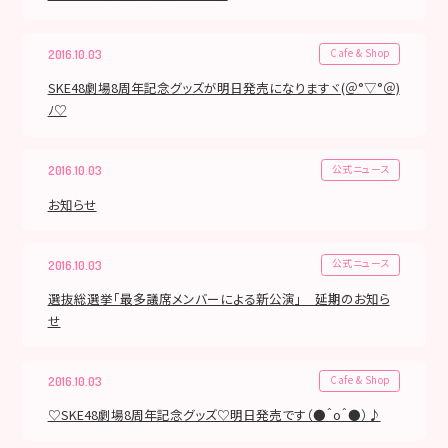
Cafe & Shop
2016.10.03
SKE48劇場8周年記念グッズが明日発売になりますヾ(＠°▽°＠)
ﾉ♡
公式ニュース
2016.10.03
お知らせ
公式ニュース
2016.10.03
選抜総選挙「最多議席メンバーによる新公演」 延期のお知ら
せ
Cafe & Shop
2016.10.03
♡SKE48劇場8周年記念グッズ♡明日発売です（●＾o＾●）♪