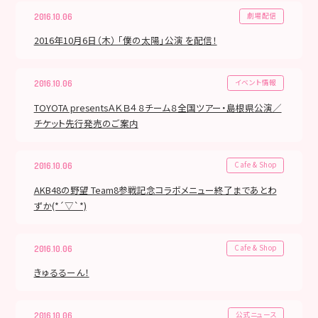
劇場配信
2016.10.06
2016年10月6日（木） 「僕の太陽」公演 を配信！
イベント情報
2016.10.06
TOYOTA presentsＡＫＢ４８チーム８全国ツアー・島根県公演／
チケット先行発売のご案内
Cafe & Shop
2016.10.06
AKB48の野望 Team8参戦記念コラボメニュー終了まであとわ
ずか(*´▽`*)
Cafe & Shop
2016.10.06
きゅるるーん！
公式ニュース
2016.10.06