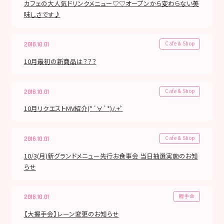
カフェの大人気ドリンクメニュー♡♡オープンから変わらない美
味しさです♪
Cafe & Shop
2016.10.01
10月最初の新商品は？？？
Cafe & Shop
2016.10.01
10月リクエストMV紹介(*´∀`*)ﾉ.+ﾟ
Cafe & Shop
2016.10.01
10/3(月)新グランドメニュー先行お食事会 当日抽選実施のお知
らせ
握手会
2016.10.01
【大握手会】レーン変更のお知らせ