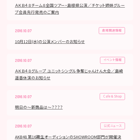
ＡＫＢ４８チーム８全国ツアー・島根県公演／チケット姉妹グルー
プ会員先行発売のご案内
劇場関連情報
2016.10.07
10月12日(水)の公演メンバーのお知らせ
イベント情報
2016.10.07
ＡＫＢ４８グループ ユニットシングル争奪じゃんけん大会／島崎
遥香休演のお知らせ
Cafe & Shop
2016.10.07
明日の～新商品は～？？？？
公式ニュース
2016.10.07
AKB48 第16期生オーディションのSHOWROOM部門が開催決