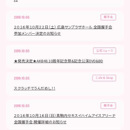
握手会
2016.10.05
２０１６年１０月２２日（土） 広島サンプラザホール 全国握手会
参加メンバー決定のお知らせ
公式ニュース
2016.10.05
★発売決定★AKB48 10周年記念祭&記念公演DVD&BD
Cafe & Shop
2016.10.05
スクラッチでうんだめし！！
握手会
2016.10.05
２０１６年１０月１６日（日）真駒内セキスイハイムアイスアリーナ
全国握手会 開催詳細のお知らせ