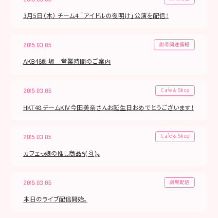
3月5日（木） チーム4 「アイドルの夜明け」公演を配信！
劇場関連情報
2015.03.05
AKB48劇場 営業時間のご案内
Cafe & Shop
2015.03.05
HKT48 チームKⅣ今田美奈さんお誕生日おめでとうございます！
Cafe & Shop
2015.03.05
カフェっ娘の推し商品٩( ᐛ )و
劇場配信
2015.03.05
本日のライブ配信開始。