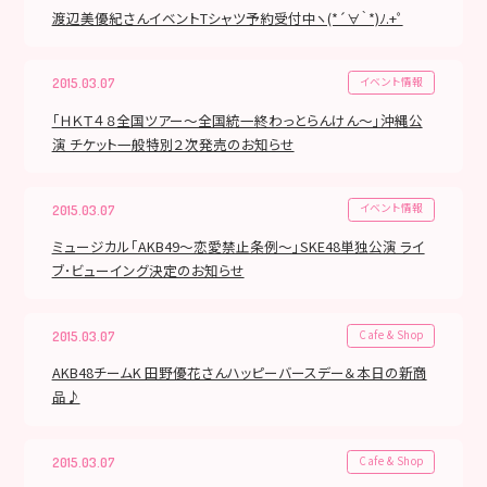
渡辺美優紀さんイベントTシャツ予約受付中ヽ(*´∀｀*)ﾉ.+ﾟ
イベント情報
2015.03.07
「ＨＫＴ４８全国ツアー～全国統一終わっとらんけん～」沖縄公
演 チケット一般特別２次発売のお知らせ
イベント情報
2015.03.07
ミュージカル「AKB49～恋愛禁止条例～」SKE48単独公演 ライ
ブ･ビューイング決定のお知らせ
Cafe & Shop
2015.03.07
AKB48チームK 田野優花さんハッピーバースデー＆本日の新商
品♪
Cafe & Shop
2015.03.07