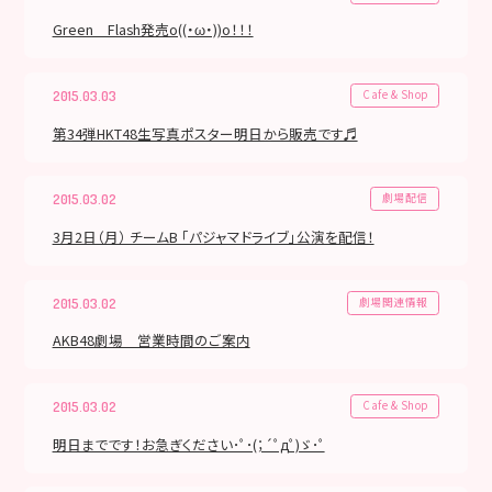
Green Flash発売o((・ω・))o！！！
Cafe & Shop
2015.03.03
第34弾HKT48生写真ポスター明日から販売です♬
劇場配信
2015.03.02
3月2日（月） チームB 「パジャマドライブ」公演を配信！
劇場関連情報
2015.03.02
AKB48劇場 営業時間のご案内
Cafe & Shop
2015.03.02
明日までです！お急ぎください･ﾟ･(；´ﾟдﾟ)ゞ･ﾟ