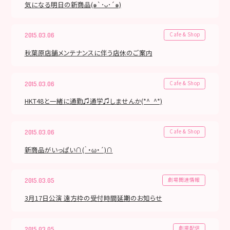
気になる明日の新商品(๑`･ᴗ･´๑)
Cafe & Shop
2015.03.06
秋葉原店舗メンテナンスに伴う店休のご案内
Cafe & Shop
2015.03.06
HKT48と一緒に通勤♫通学♫しませんか(*^_^*)
Cafe & Shop
2015.03.06
新商品がいっぱい∩(｀・ω・´)∩
劇場関連情報
2015.03.05
3月17日公演 遠方枠の受付時間延期のお知らせ
劇場配信
2015.03.05