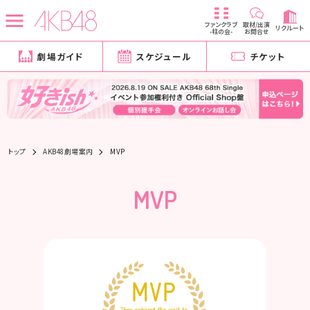
ファンクラブ
取材/出演
リクルート
-柱の会-
お問合せ
劇場ガイド
スケジュール
チケット
トップ
AKB48劇場案内
MVP
MVP