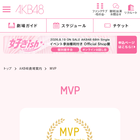
ファンクラブ
取材/出演
リクルート
-柱の会-
お問合せ
劇場ガイド
スケジュール
チケット
トップ
AKB48劇場案内
MVP
MVP