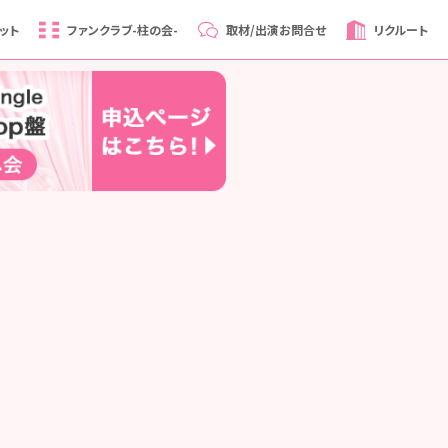
ット
ファンクラブ
-柱の会-
取材/出演
お問合せ
リクルート