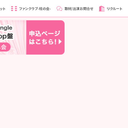
ット
ファンクラブ
-柱の会-
取材/出演
お問合せ
リクルート