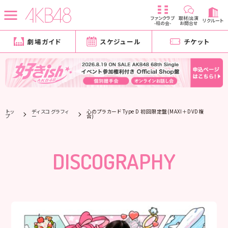
ファンクラブ
取材/出演
リクルート
-柱の会-
お問合せ
劇場ガイド
スケジュール
チケット
トッ
ディスコグラフィ
心のプラカード Type D 初回限定盤(MAXI＋DVD複
プ
ー
合)
DISCOGRAPHY