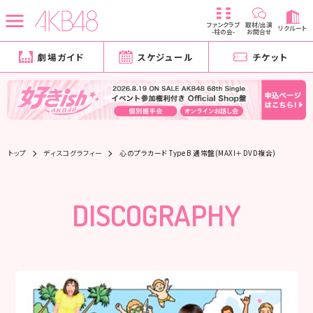
ファンクラブ
取材/出演
リクルート
-柱の会-
お問合せ
劇場ガイド
スケジュール
チケット
トップ
ディスコグラフィー
心のプラカード Type B 通常盤(MAXI＋DVD複合)
DISCOGRAPHY