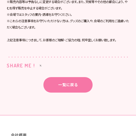
※販売内容等は予告なしに変更する場合がございます。また､天候等やその他の都合により､や
むを得ず販売を中止する場合がございます。
※会場ではスタッフの案内･誘導をお守りください。
※これらの注意事項をお守りいただけない方は､グッズのご購入や､会場のご利用をご遠慮いた
だく場合もございます。
上記注意事項につきまして､お客様のご理解･ご協力の程､何卒宜しくお願い致します。
SHARE ME !
一覧に戻る
会社概要