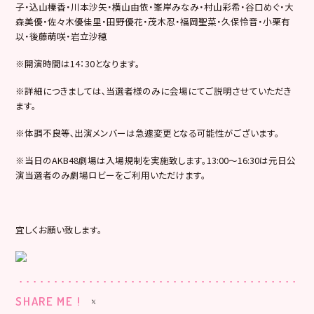
子・込山榛香・川本沙矢・横山由依・峯岸みなみ・村山彩希・谷口めぐ・大
森美優・佐々木優佳里・田野優花・茂木忍・福岡聖菜・久保怜音・小栗有
以・後藤萌咲・岩立沙穂
※開演時間は14：30となります。
※詳細につきましては､当選者様のみに会場にてご説明させていただき
ます。
※体調不良等､出演メンバーは急遽変更となる可能性がございます。
※当日のAKB48劇場は入場規制を実施致します。13:00～16:30は元日公
演当選者のみ劇場ロビーをご利用いただけます。
宜しくお願い致します。
SHARE ME !