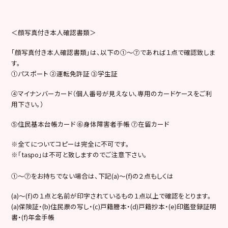
＜顔写真付き本人確認書類＞
「顔写真付き本人確認書類」は、以下の①～⑦であれば１点で確認致しま
す。
①パスポート ②運転免許証 ③学生証
④マイナンバーカード（個人番号が見えない､専用のカードケースをご利
用下さい。）
⑤住民基本台帳カード ⑥身体障害者手帳 ⑦在留カード
※全てについてコピーは完全に不可です。
※「taspo」は不可と致しますのでご注意下さい。
①～⑦をお持ちでない場合は、下記(a)～(f)の２点もしくは
(a)～(f)の１点と名前が印字されているもの１点以上で確認をとります。
(a)保険証・(b)住民票の写し・(c)戸籍謄本・(d)戸籍抄本・(e)印鑑登録証明
書・(f)年金手帳