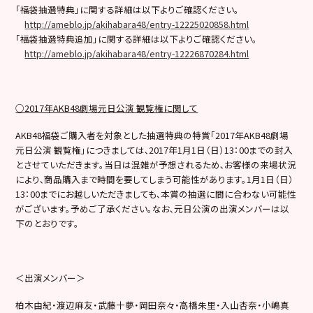
「福袋抽選特典」に関する詳細は以下よりご確認ください。
http://ameblo.jp/akihabara48/entry-12225020858.html
「福袋抽選特典追加」に関する詳細は以下よりご確認ください。
http://ameblo.jp/akihabara48/entry-12226870284.html
○2017年AKB48劇場元日公演 観覧権に関して
AKB48福袋ご購入者を対象とした抽選特典の特賞「2017年AKB48劇場
元日公演 観覧権」につきましては､2017年1月1日（日）13：00までの封入
とさせていただきます。当日は混雑が予想されるため､お客様の来場状況
により､商品購入まで時間を要してしまう可能性があります。1月1日（日）
13：00までにお越しいただきましても､本賞の抽選に間に合わない可能性
がございます。予めご了承ください。なお､元日公演の出演メンバーは以
下のとおりです。
＜出演メンバー＞
柏木由紀・渡辺麻友・武藤十夢・岡田奈々・高橋朱里・入山杏奈・小嶋真