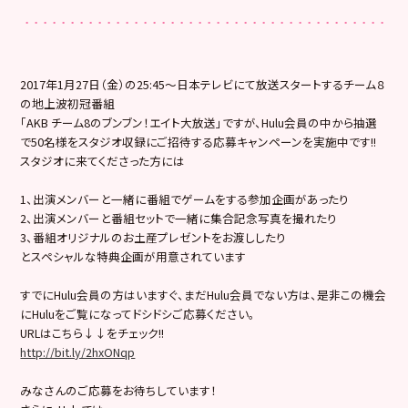
2017年1月27日（金）の25:45〜日本テレビにて放送スタートするチーム８
の地上波初冠番組
「AKB チーム8のブンブン！エイト大放送」ですが、Hulu会員の中から抽選
で50名様をスタジオ収録にご招待する応募キャンペーンを実施中です!!
スタジオに来てくださった方には
1、出演メンバーと一緒に番組でゲームをする参加企画があったり
2、出演メンバーと番組セットで一緒に集合記念写真を撮れたり
3、番組オリジナルのお土産プレゼントをお渡ししたり
とスペシャルな特典企画が用意されています
すでにHulu会員の方はいますぐ、まだHulu会員でない方は、是非この機会
にHuluをご覧になってドシドシご応募ください。
URLはこちら↓↓をチェック!!
http://bit.ly/2hxONqp
みなさんのご応募をお待ちしています！