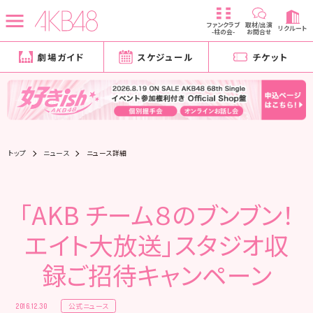
ファンクラブ
取材/出演
リクルート
-柱の会-
お問合せ
劇場ガイド
スケジュール
チケット
トップ
ニュース
ニュース詳細
「AKB チーム８のブンブン！
エイト大放送」スタジオ収
録ご招待キャンペーン
公式ニュース
2016.12.30