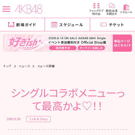
ファンクラブ
取材/出演
リクルート
-柱の会-
お問合せ
劇場ガイド
スケジュール
チケット
トップ
ニュース
ニュース詳細
シングルコラボメニューっ
て最高かよ♡！！
Cafe & Shop
2016.12.30