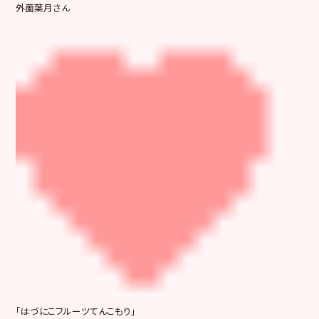
外薗葉月さん
「はづにこフルーツてんこもり」