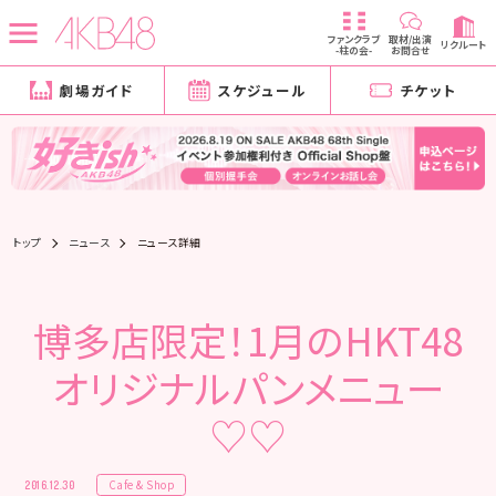
ファンクラブ
取材/出演
リクルート
-柱の会-
お問合せ
劇場ガイド
スケジュール
チケット
トップ
ニュース
ニュース詳細
博多店限定！1月のHKT48
オリジナルパンメニュー
♡♡
Cafe & Shop
2016.12.30