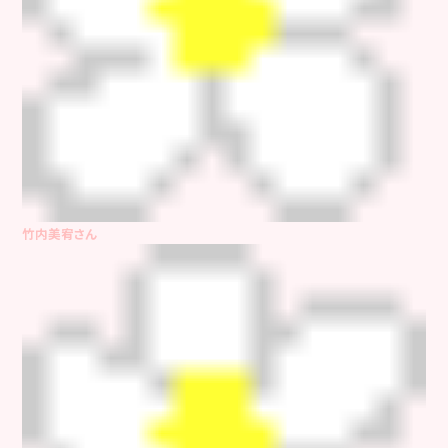
竹内美宥さん