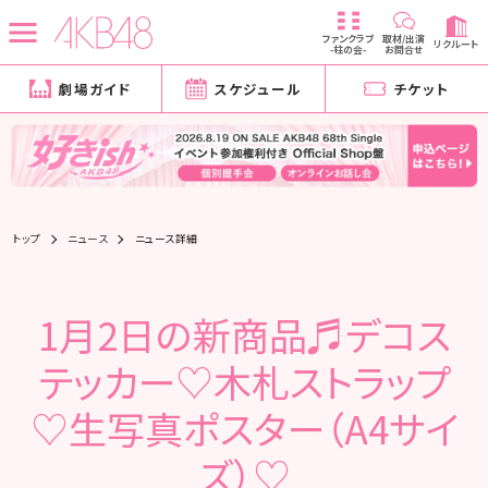
ファンクラブ
取材/出演
リクルート
-柱の会-
お問合せ
劇場ガイド
スケジュール
チケット
トップ
ニュース
ニュース詳細
1月2日の新商品♬デコス
テッカー♡木札ストラップ
♡生写真ポスター（A4サイ
ズ）♡