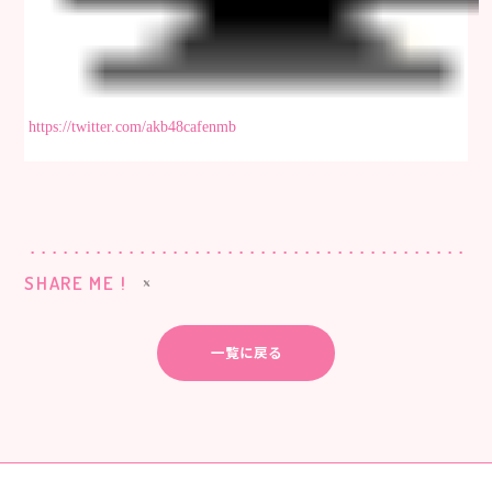
https://twitter.com/akb48cafenmb
SHARE ME !
一覧に戻る