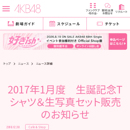
ファンクラブ
取材/出演
リクルート
-柱の会-
お問合せ
劇場ガイド
スケジュール
チケット
トップ
ニュース
ニュース詳細
2017年1月度 生誕記念T
シャツ＆生写真セット販売
のお知らせ
Cafe & Shop
2016.12.30