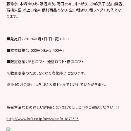
藤玲奈､木﨑ゆりあ､渡辺麻友､岡田奈々､川本紗矢､小嶋真子､込山榛香､
高橋朱里 以上13名の個別商品となり、全13種より1種ランダム封入とな
ります。
■発売日：2017年1月1日(日・祝)10:00
■本体価格：5,000円(税込5,400円)
■販売店舗：渋谷ロフト・池袋ロフト・横浜ロフト
※数量限定のため､なくなり次第終了となります。
※1回のお会計につき､お1人様1個までとさせていただきます。
販売方法などの詳しい詳細につきましては、以下をご確認ください！！！
http://www.loft.co.jp/news/#info_id73535