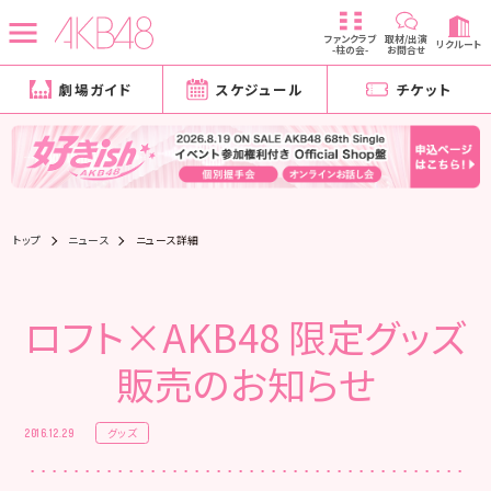
ファンクラブ
取材/出演
リクルート
-柱の会-
お問合せ
劇場ガイド
スケジュール
チケット
トップ
ニュース
ニュース詳細
ロフト×AKB48 限定グッズ
販売のお知らせ
グッズ
2016.12.29