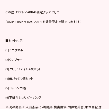
この度､ロフト×AKB48限定グッズとして
「AKB48 HAPPY BAG 2017」を数量限定で販売します！！！
■セット内容
(1)ミニタオル
(2)タンブラー
(3)クリアファイル4枚セット
(4)缶バッジ2個セット
(5)コットン巾着
(6)不織布ショルダーバッグ
※(4)の商品は 入山杏奈､小嶋陽菜､横山由依､向井地美音､柏木由紀､加