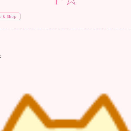
e & Shop
は