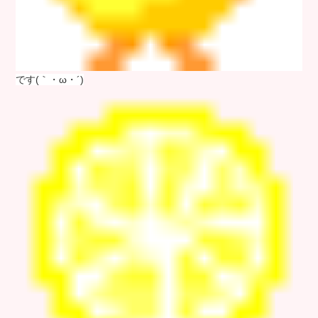
です(｀・ω・´)