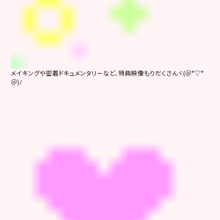
メイキングや密着ドキュメンタリーなど、特典映像もりだくさんヾ(＠°▽°
＠)ﾉ