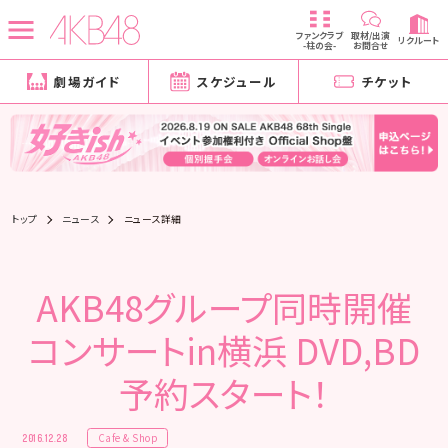
ファンクラブ
取材/出演
リクルート
-柱の会-
お問合せ
劇場ガイド
スケジュール
チケット
トップ
ニュース
ニュース詳細
AKB48グループ同時開催
コンサートin横浜 DVD,BD
予約スタート！
Cafe & Shop
2016.12.28