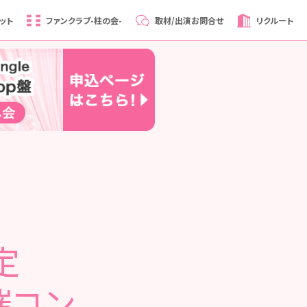
ット
ファンクラブ
-柱の会-
取材/出演
お問合せ
リクルート
定
催コン