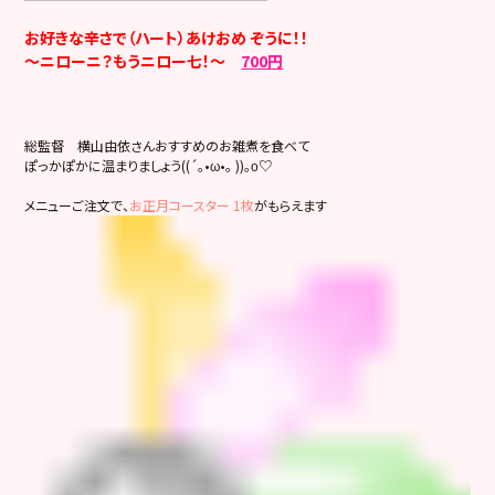
お好きな辛さで（ハート）あけおめ ぞうに！！
～ニローニ？もうニロー七！～
700円
総監督 横山由依さんおすすめのお雑煮を食べて
ぽっかぽかに温まりましょう((´｡•ω•｡ ))｡ο♡
メニューご注文で、
お正月コースター 1枚
がもらえます