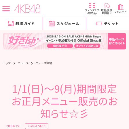
ファンクラブ
取材/出演
リクルート
-柱の会-
お問合せ
劇場ガイド
スケジュール
チケット
トップ
ニュース
ニュース詳細
1/1(日)～9(月)期間限定
お正月メニュー販売のお
知らせ☆彡
Cafe & Shop
2016.12.27