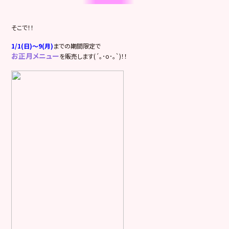
そこで！！
1/1(日)～9(月)
までの期間限定で
お正月メニュー
を販売します(´｡･o･｡`)！！