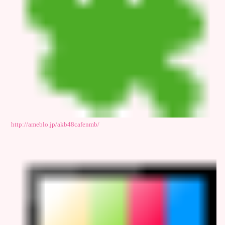
http://ameblo.jp/akb48cafenmb/