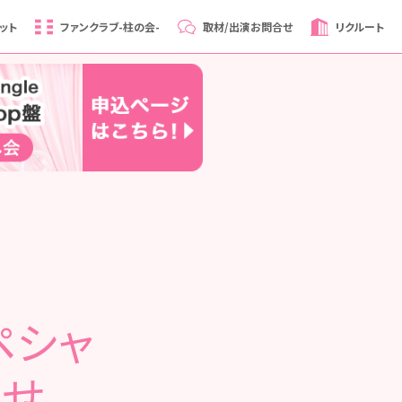
ット
ファンクラブ
-柱の会-
取材/出演
お問合せ
リクルート
ペシャ
らせ