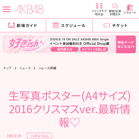
ファンクラブ
取材/出演
リクルート
-柱の会-
お問合せ
劇場ガイド
スケジュール
チケット
トップ
ニュース
ニュース詳細
生写真ポスター(A4サイズ)
2016クリスマスver.最新情
報♡
Cafe & Shop
2016.12.26