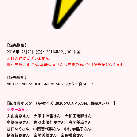
【販売期間】
2016年12月23日(金)～2016年12月30日(金)
※再入荷はございません。
※小笠原茉由さん、島崎遥香さんは卒業の為、今回が最後となります。
【販売場所】
AKB48 CAFE&SHOP AKIHABARA シアター側SHOP
【生写真ポスター(A4サイズ)2016クリスマスver. 販売メンバー】
☆チームA☆
入山杏奈さん 大家志津香さん 大和田南那さん
小嶋陽菜さん 佐々木優佳里さん 白間美瑠さん
谷口めぐさん 中西智代梨さん 中村麻里子さん
樋渡結依さん 宮崎美穂さん 宮脇咲良さん