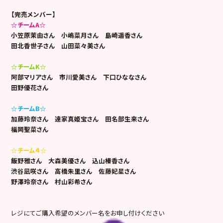
【完売メンバー】
☆チームA☆
小笠原茉由さん 小嶋菜月さん 島崎遥香さん
田北香世子さん 山田菜々美さん
☆チームK☆
阿部マリアさん 市川愛美さん 下口ひななさん
田野優花さん
☆チームB☆
加藤玲奈さん 達家真姫宝さん 田名部生来さん
福岡聖菜さん
☆チーム４☆
飯野雅さん 大森美優さん 込山榛香さん
渋谷凪咲さん 高橋朱里さん 佐藤妃星さん
野澤玲奈さん 村山彩希さん
レジにてご購入希望のメンバー名をお申し付けください