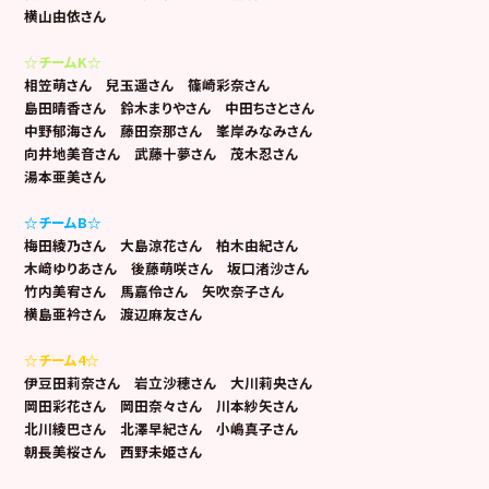
横山由依さん
☆チームK☆
相笠萌さん 兒玉遥さん 篠崎彩奈さん
島田晴香さん 鈴木まりやさん 中田ちさとさん
中野郁海さん 藤田奈那さん 峯岸みなみさん
向井地美音さん 武藤十夢さん 茂木忍さん
湯本亜美さん
☆チームB☆
梅田綾乃さん 大島涼花さん 柏木由紀さん
木﨑ゆりあさん 後藤萌咲さん 坂口渚沙さん
竹内美宥さん 馬嘉伶さん 矢吹奈子さん
横島亜衿さん 渡辺麻友さん
☆チーム4☆
伊豆田莉奈さん 岩立沙穂さん 大川莉央さん
岡田彩花さん 岡田奈々さん 川本紗矢さん
北川綾巴さん 北澤早紀さん 小嶋真子さん
朝長美桜さん 西野未姫さん