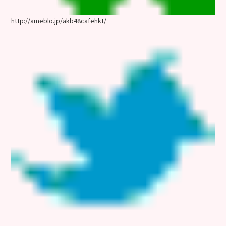
http://ameblo.jp/akb48cafehkt/