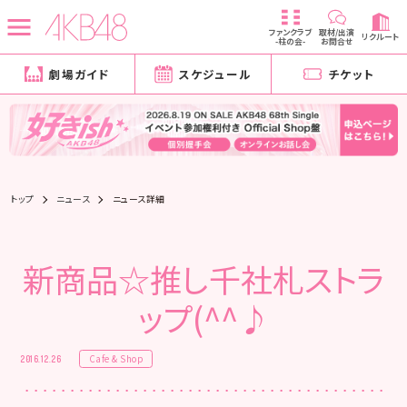
ファンクラブ
取材/出演
リクルート
-柱の会-
お問合せ
劇場ガイド
スケジュール
チケット
トップ
ニュース
ニュース詳細
新商品☆推し千社札ストラ
ップ(^^♪
Cafe & Shop
2016.12.26