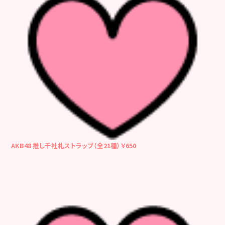
AKB48 推し千社札ストラップ（全21種）￥650