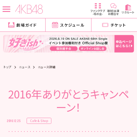
ファンクラブ
取材/出演
リクルート
-柱の会-
お問合せ
劇場ガイド
スケジュール
チケット
トップ
ニュース
ニュース詳細
2016年ありがとうキャンペ
ーン！
Cafe & Shop
2016.12.25