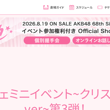
劇場ガイド
スケジュール
チケ
ェミニイベント~クリ
ver~第3弾！