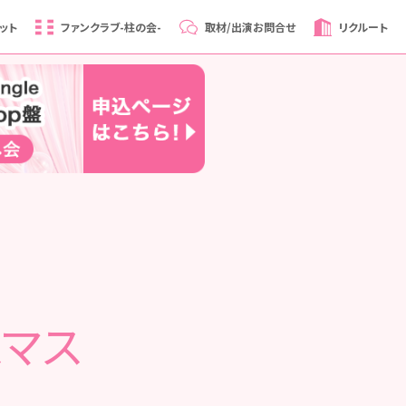
ット
ファンクラブ
-柱の会-
取材/出演
お問合せ
リクルート
スマス