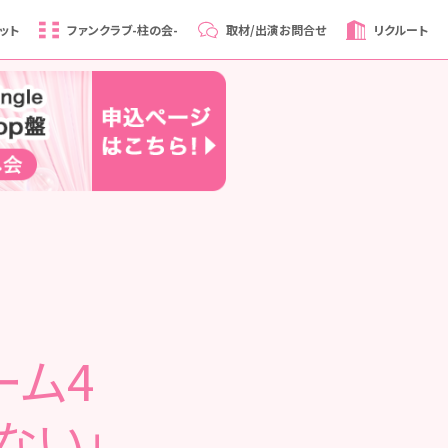
ット
ファンクラブ
-柱の会-
取材/出演
お問合せ
リクルート
ーム4
ない」