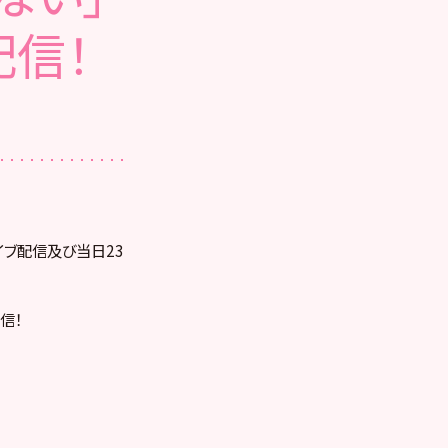
配信！
ライブ配信及び当日23
信！