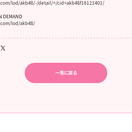
com/lod/akb48/-/detail/=/cid=akb48f16121401/
ON DEMAND
.com/lod/akb48/
一覧に戻る