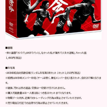
■書籍
・仲川遥香『ガパパ！』AKBでパッとしなかった私が海外で人生大逆転しちゃった話
1,490円（税込）
■生写真
・AKB48紅白対抗歌合戦 ランダム生写真5枚セット 1セット1,050円（税込）
※絵柄はAKB48メンバー69名（チーム8除く､兼任メンバー含む）各3カット､合計207種となりま
す。
※破損､汚れ以外の返品･交換は一切受け付けられません。
※購入可能数量はお一人様1回につき各10セットまでとなります。
※物販ブース内外､近隣でのトレーディング行為は禁止させていただきます。
※売り場出口付近での出待ち行為は禁止させていただきます。