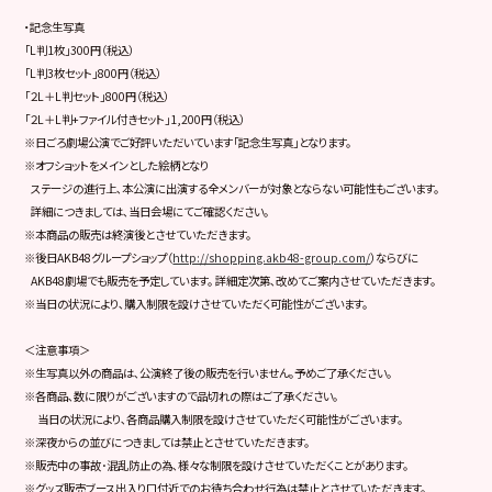
・記念生写真
「L判1枚」300円（税込）
「L判3枚セット」800円（税込）
「２L＋L判セット」800円（税込）
「２L＋L判+ファイル付きセット」1,200円（税込）
※日ごろ劇場公演でご好評いただいています「記念生写真」となります。
※オフショットをメインとした絵柄となり
ステージの進行上､本公演に出演する全メンバーが対象とならない可能性もございます。
詳細につきましては､当日会場にてご確認ください。
※本商品の販売は終演後とさせていただきます。
※後日AKB48グループショップ（
http://shopping.akb48-group.com/
）ならびに
AKB48劇場でも販売を予定しています。
詳細定次第､改めてご案内させていただきます。
※当日の状況により､購入制限を設けさせていただく可能性がございます。
＜注意事項＞
※生写真以外の商品は､公演終了後の販売を行いません。予めご了承ください。
※各商品､数に限りがございますので品切れの際はご了承ください。
当日の状況により､各商品購入制限を設けさせていただく可能性がございます。
※深夜からの並びにつきましては禁止とさせていただきます。
※販売中の事故･混乱防止の為､様々な制限を設けさせていただくことがあります。
※グッズ販売ブース出入り口付近でのお待ち合わせ行為は禁止とさせていただきます。