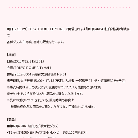
明日12/15（木）TOKYO DOME CITY HALLで開催されます「第6回AKB48紅白対抗歌合戦」に
て
各種グッズ､生写真､書籍の販売を行います。
【概要】
日程/2015年12月15日（木）
会場/TOKYO DOME CITY HALL
住所/〒112-0004 東京都文京区後楽1-3-61
販売時間/先行販売 15：00～17：15（予定）､入場者･一般販売 17：45～終演後30分（予定）
※販売時間は当日の状況により変更させていただく可能性もございます。
※チケットをお持ちでない方も商品をご購入いただけます。
※列にお並びいただきましても､販売時間の都合上
販売を締め切り､商品をご購入いただけない可能性もございます。
【商品】
■第6回AKB48 紅白対抗歌合戦グッズ
・Tシャツ2種（紅・白）サイズ（S・M・L・XL） 各3,100円（税込）