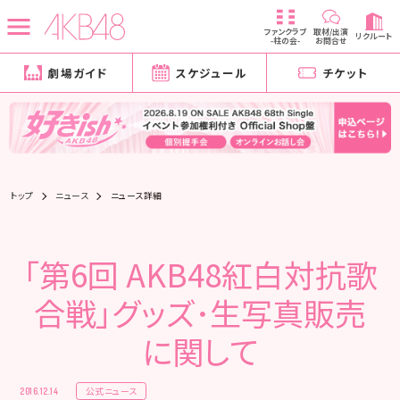
ファンクラブ
取材/出演
リクルート
-柱の会-
お問合せ
劇場ガイド
スケジュール
チケット
トップ
ニュース
ニュース詳細
「第6回 AKB48紅白対抗歌
合戦」グッズ･生写真販売
に関して
公式ニュース
2016.12.14