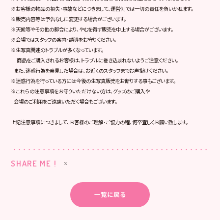
※お客様の物品の損失･事故などにつきまして､運営側では一切の責任を負いかねます。
※販売内容等は予告なしに変更する場合がございます。
※天候等やその他の都合により､やむを得ず販売を中止する場合がございます。
※会場ではスタッフの案内･誘導をお守りください。
※生写真関連のトラブルが多くなっています。
商品をご購入されるお客様は､トラブルに巻き込まれないようご注意ください。
また､迷惑行為を発見した場合は､お近くのスタッフまでお声掛けください。
※迷惑行為を行っている方には今後の生写真販売をお断りする事もございます。
※これらの注意事項をお守りいただけない方は､グッズのご購入や
会場のご利用をご遠慮いただく場合もございます。
上記注意事項につきまして､お客様のご理解･ご協力の程､何卒宜しくお願い致します。
SHARE ME !
一覧に戻る