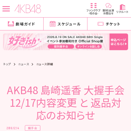
ファンクラブ
取材/出演
リクルート
-柱の会-
お問合せ
劇場ガイド
スケジュール
チケット
トップ
ニュース
ニュース詳細
AKB48 島崎遥香 大握手会
12/17内容変更 と 返品対
応のお知らせ
握手会
2016.12.14