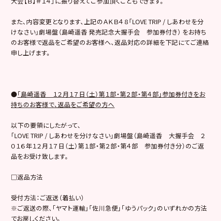
大会【Ｂ】＃１４」に振り替えてご参加頂くこともできます。
また、内容変更となります、上記のＡＫＢ４８「LOVE TRIP / しあわせを分
けなさい」劇場盤（島崎遥香 発売記念大握手会 参加券付き） をお持ち
のお客様で返品をご希望のお客様へ、返品対応の詳細を下記にてご連絡
申し上げます。
●
「島崎遥香 １２月１７日（土）第１部・第２部・第４部」参加券付きをお
持ちのお客様で、返品をご希望の方へ
以下の要領にしたがって、
「LOVE TRIP / しあわせを分けなさい」劇場盤（島崎遥香 大握手会 ２
０１６年１２月１７日（土）第１部・第２部・第４部 参加券付き分）のご返
品をお受け致します。
□返品方法
受付方法：ご返送（着払い）
※ご返送の際、「ヤマト運輸」「佐川急便」「ゆうパック」のいずれかの方法
でお戻しください。