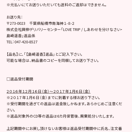
※元払いにてお送りいただいても送料のご返却はできません。
お送り先：
〒273-0023 千葉県船橋市南海神１-８-２
株式会社興伸デリバリーセンター「LOVE TRIP / しあわせを分けなさい・
島崎遥香」返品係
TEL：047-420-8527
【品名】に、「【島崎遥香】返品」とご記入下さい。
可能な場合は、納品書のコピーを同梱してお送り下さい。
□返品受付期間
２０１６年１２月１６日（金）～２０１７年１月６日（金）
※２０１７年１月６日（金）までに到着する様お送り下さい。
※受付期間を過ぎての返品は返金致しかねます。あらかじめご注意くだ
さい。
※返品対象外のCD等の返品は6カ月保管後、廃棄処分いたします。
上記期間中にお戻し頂けないお客様は返品受付期間中に氏名、注文番