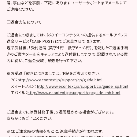
号、事由などを事前に下記にありますユーザーサポートまでメールにて
ご連絡ください。
□返金方法について
ご返金につきましては、（株）イーコンテクストの提供するメールアドレス
送金サービス「CASH POST」にてご返金させて頂きます。
返品受付後、「受付番号（英字４桁＋数字６～８桁）」を記したご返金手続
きのご案内メールをキャラアニより送付致しますので、記載されている案
内に従い、ご返金受取手続きを行って下さい。
※お受取手続きにつきましては、下記をご参照ください。
PC：
http://www.econtext.jp/support/cp/guide.html
スマートフォン：
http://www.econtext.jp/support/cp/guide_sp.html
モバイル：
http://www.econtext.jp/support/cp/guide_mb.html
ご返金までには受付終了後、５週間程かかる場合がございます。
あらかじめご了承ください。
※CDご注文時の情報をもとに、返金手続きが行われます。