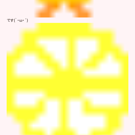
です(｀・ω・´)