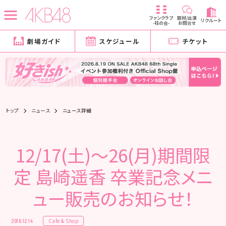
ファンクラブ
取材/出演
リクルート
-柱の会-
お問合せ
劇場ガイド
スケジュール
チケット
トップ
ニュース
ニュース詳細
12/17(土)～26(月)期間限
定 島崎遥香 卒業記念メニ
ュー販売のお知らせ！
Cafe & Shop
2016.12.14