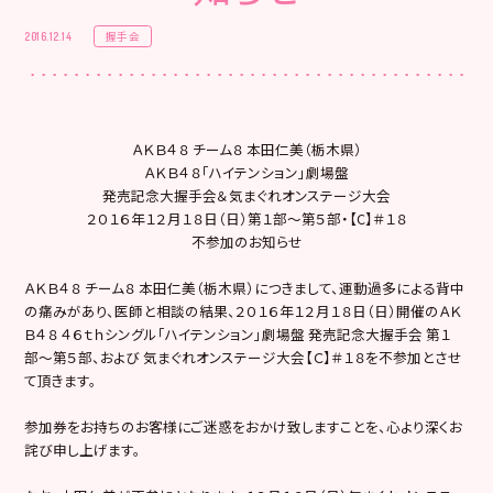
握手会
2016.12.14
ＡＫＢ４８ チーム８ 本田仁美（栃木県）
ＡＫＢ４８「ハイテンション」劇場盤
発売記念大握手会＆気まぐれオンステージ大会
２０１６年１２月１８日（日）第１部〜第５部・【C】＃１８
不参加のお知らせ
ＡＫＢ４８ チーム８ 本田仁美（栃木県）につきまして、運動過多による背中
の痛みがあり、医師と相談の結果、２０１６年１２月１８日（日）開催のＡＫ
Ｂ４８ ４６ｔｈシングル「ハイテンション」劇場盤 発売記念大握手会 第１
部〜第５部、および 気まぐれオンステージ大会【Ｃ】＃１８を不参加とさせ
て頂きます。
参加券をお持ちのお客様にご迷惑をおかけ致しますことを、心より深くお
詫び申し上げます。