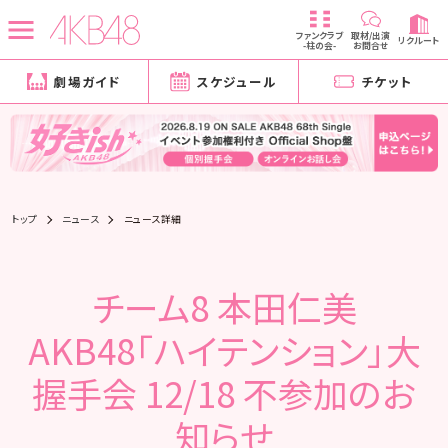
ファンクラブ
取材/出演
リクルート
-柱の会-
お問合せ
劇場ガイド
スケジュール
チケット
トップ
ニュース
ニュース詳細
チーム8 本田仁美
AKB48「ハイテンション」大
握手会 12/18 不参加のお
知らせ