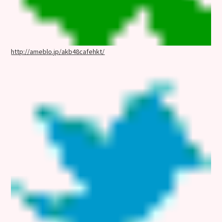
http://ameblo.jp/akb48cafehkt/