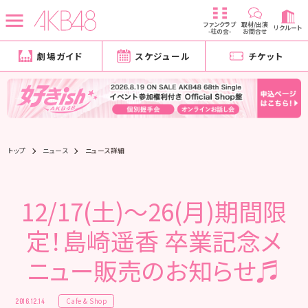
ファンクラブ
取材/出演
リクルート
-柱の会-
お問合せ
劇場ガイド
スケジュール
チケット
トップ
ニュース
ニュース詳細
12/17(土)～26(月)期間限
定！島崎遥香 卒業記念メ
ニュー販売のお知らせ♬
Cafe & Shop
2016.12.14