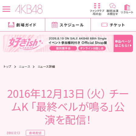
ファンクラブ
取材/出演
リクルート
-柱の会-
お問合せ
劇場ガイド
スケジュール
チケット
トップ
ニュース
ニュース詳細
2016年12月13日（火） チー
ムK 「最終ベルが鳴る」公
演を配信！
劇場配信
2016.12.13