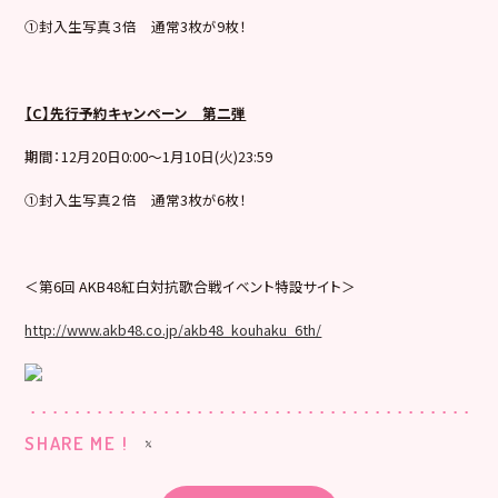
①封入生写真３倍 通常3枚が9枚！
【C】先行予約キャンペーン 第二弾
期間：12月20日0:00～1月10日(火)23:59
①封入生写真２倍 通常3枚が6枚！
＜第6回 AKB48紅白対抗歌合戦イベント特設サイト＞
http://www.akb48.co.jp/akb48_kouhaku_6th/
SHARE ME !