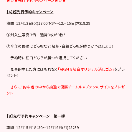
★☆★先行予約キャンペーン★☆★
【A】超先行予約キャンペーン
期間：12月13日(火)17:00予定～12月15日(木)18:29
①封入生写真３倍 通常3枚が9枚！
②今年の優勝はどっちだ？！紅組・白組どっちが勝つか予想しよう！
予約時に紅白どちらが勝つか選択してください
見事的中した方にはもれなく
「AKB４８紅白オリジナル消しゴム」
をプレ
ゼント！
さらに！的中者の中から抽選で優勝チームキャプテンのサインをプレゼ
ント
【B】先行予約キャンペーン 第一弾
期間：12月15日18：30～12月19日(月)23：59