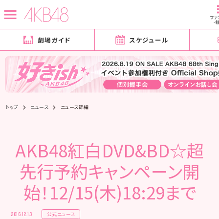
ファ
-
劇場ガイド
スケジュール
トップ
ニュース
ニュース詳細
AKB48紅白DVD&BD☆超
先行予約キャンペーン開
始！12/15(木)18:29まで
公式ニュース
2016.12.13