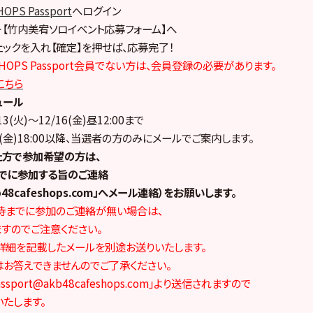
OPS Passport
へログイン
】＞【竹内美宥ソロイベント応募フォーム】へ
チェックを入れ【確定】を押せば、応募完了！
&SHOPS Passport会員でない方は、会員登録の必要があります。
こちら
ュール
(火)～12/16(金)昼12:00まで
6(金)18:00以降、当選者の方のみにメールでご案内します。
た方で参加希望の方は、
00までに参加する旨のご連絡
kb48cafeshops.com」へメール連絡）をお願いします。
時までに参加のご連絡が無い場合は、
すのでご注意ください。
詳細を記載したメールを別途お送りいたします。
お答えできませんのでご了承ください。
sport@akb48cafeshops.com」より送信されますので
たします。