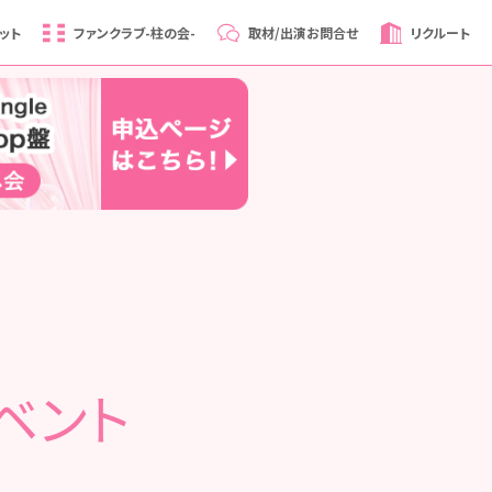
ット
ファンクラブ
-柱の会-
取材/出演
お問合せ
リクルート
イベント