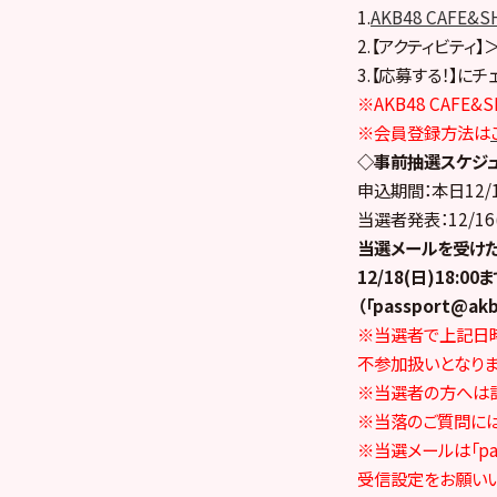
1.
AKB48 CAFE&SH
2.【アクティビティ
3.【応募する！】に
※AKB48 CAFE
※会員登録方法は
◇事前抽選スケジ
申込期間：本日12/13
当選者発表：12/1
当選メールを受け
12/18(日)18:
（「passport@a
※当選者で上記日
不参加扱いとなりま
※当選者の方へは
※当落のご質問には
※当選メールは「pas
受信設定をお願いい