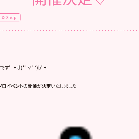
e & Shop
゜+.d(*ﾟ∀ﾟ*)bﾟ+.
ソロイベント
の開催が決定いたしました